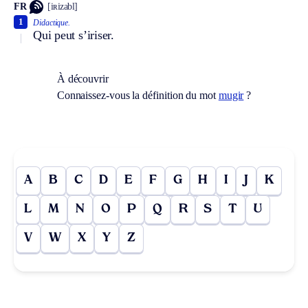
FR
[iʀizabl]
1
Didactique.
Qui peut s’iriser.
À découvrir
Connaissez-vous la définition du mot
mugir
?
A
B
C
D
E
F
G
H
I
J
K
L
M
N
O
P
Q
R
S
T
U
V
W
X
Y
Z