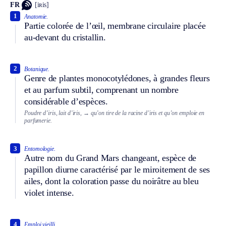
FR
[iʀis]
1
Anatomie.
Partie colorée de l’œil, membrane circulaire placée
au-devant du cristallin.
2
Botanique.
Genre de plantes monocotylédones, à grandes fleurs
et au parfum subtil, comprenant un nombre
considérable d’espèces.
Poudre d’iris, lait d’iris,
→ qu’on tire de la racine d’iris et qu’on emploie en
parfumerie.
3
Entomologie.
Autre nom du Grand Mars changeant, espèce de
papillon diurne caractérisé par le miroitement de ses
ailes, dont la coloration passe du noirâtre au bleu
violet intense.
4
Emploi vieilli.