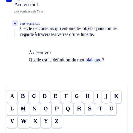
Arc-en-ciel.
Les couleurs de l’iris.
a
Par extension.
Cercle de couleurs qui entoure les objets quand on les
regarde à travers les verres d’une lunette.
À découvrir
Quelle est la définition du mot
plainage
?
A
B
C
D
E
F
G
H
I
J
K
L
M
N
O
P
Q
R
S
T
U
V
W
X
Y
Z