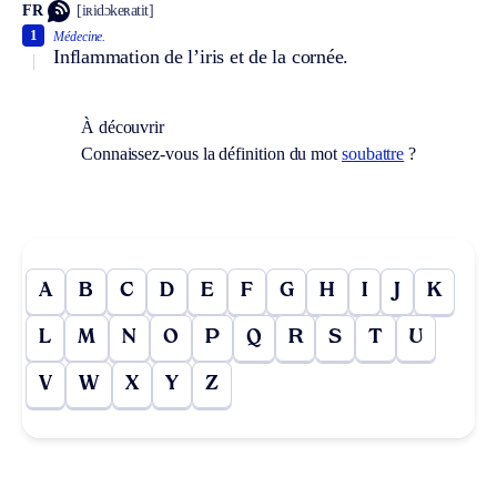
FR
[iʀidɔkeʀatit]
1
Médecine.
Inflammation de l’iris et de la cornée.
À découvrir
Connaissez-vous la définition du mot
soubattre
?
A
B
C
D
E
F
G
H
I
J
K
L
M
N
O
P
Q
R
S
T
U
V
W
X
Y
Z