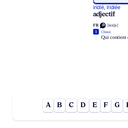
iridié, iridiée
adjectif
FR
[iʀidje]
1
Chimie.
Qui contient 
A
B
C
D
E
F
G