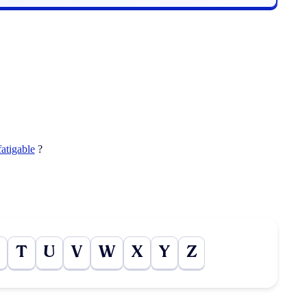
fatigable
?
T
U
V
W
X
Y
Z