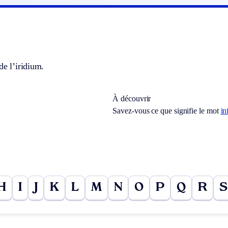
de l’iridium.
À découvrir
Savez-vous ce que signifie le mot
in
H
I
J
K
L
M
N
O
P
Q
R
S