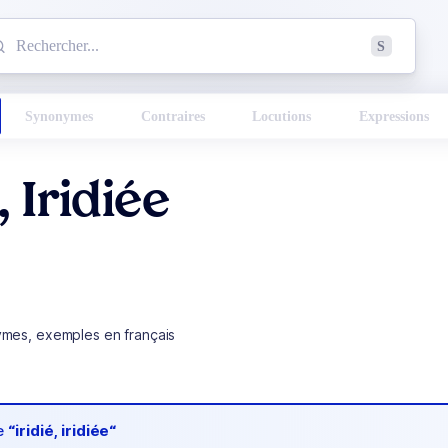
mmencez à chercher un mot dans le dictionnaire :
S
esults found.
Synonymes
Contraires
Locutions
Expressions
, Iridiée
ymes, exemples en français
de
“iridié, iridiée“