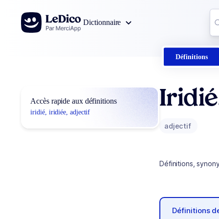
Aller au contenu
Co
Dictionnaire
0
r
Définitions
Iridié
Accès rapide aux définitions
iridié, iridiée, adjectif
adjectif
Définitions, synon
Définitions 