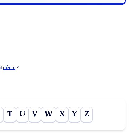
ot
dièdre
?
T
U
V
W
X
Y
Z