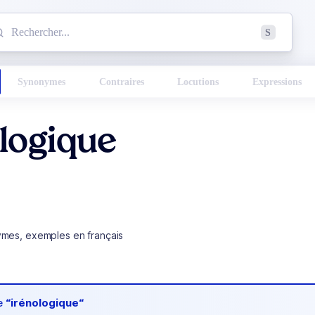
mmencez à chercher un mot dans le dictionnaire :
S
esults found.
Synonymes
Contraires
Locutions
Expressions
logique
ymes, exemples en français
de
“irénologique“