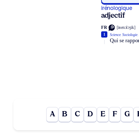
irénologique
adjectif
FR
[iʀenɔlɔʒik]
1
Science.
Sociologie.
Qui se rappor
A
B
C
D
E
F
G