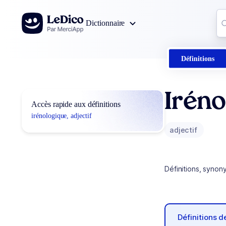
Aller au contenu
Co
Dictionnaire
0
r
Définitions
Iréno
Accès rapide aux définitions
irénologique, adjectif
adjectif
Définitions, synon
Définitions 