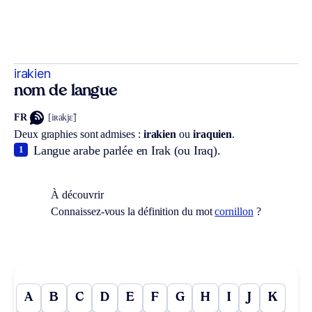
irakien
nom de langue
FR
[iʀakjɛ̃]
Deux graphies sont admises :
irakien
ou
iraquien
.
Langue arabe parlée en Irak (ou Iraq).
1
À découvrir
Connaissez-vous la définition du mot
cornillon
?
A
B
C
D
E
F
G
H
I
J
K