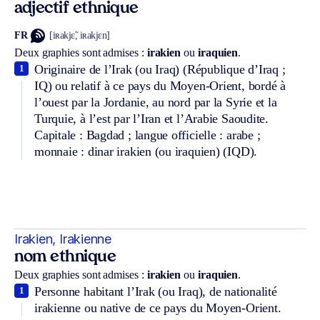
adjectif ethnique
FR
[iʀakjɛ̃, iʀakjɛn]
Deux graphies sont admises :
irakien
ou
iraquien
.
Originaire de l’Irak (ou Iraq) (République d’Iraq ;
1
IQ) ou relatif à ce pays du Moyen-Orient, bordé à
l’ouest par la Jordanie, au nord par la Syrie et la
Turquie, à l’est par l’Iran et l’Arabie Saoudite.
Capitale : Bagdad ; langue officielle : arabe ;
monnaie : dinar irakien (ou iraquien) (IQD).
Irakien, Irakienne
nom ethnique
Deux graphies sont admises :
irakien
ou
iraquien
.
Personne habitant l’Irak (ou Iraq), de nationalité
1
irakienne ou native de ce pays du Moyen-Orient.