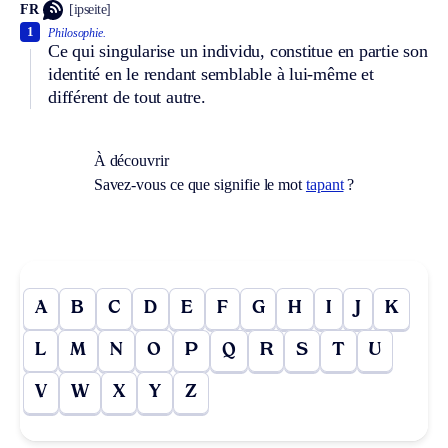
FR
[ipseite]
1
Philosophie.
Ce qui singularise un individu, constitue en partie son
identité en le rendant semblable à lui-même et
différent de tout autre.
À découvrir
Savez-vous ce que signifie le mot
tapant
?
A
B
C
D
E
F
G
H
I
J
K
L
M
N
O
P
Q
R
S
T
U
V
W
X
Y
Z