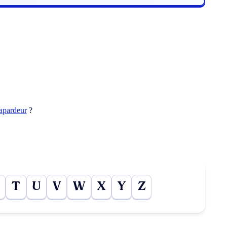
apardeur
?
T
U
V
W
X
Y
Z