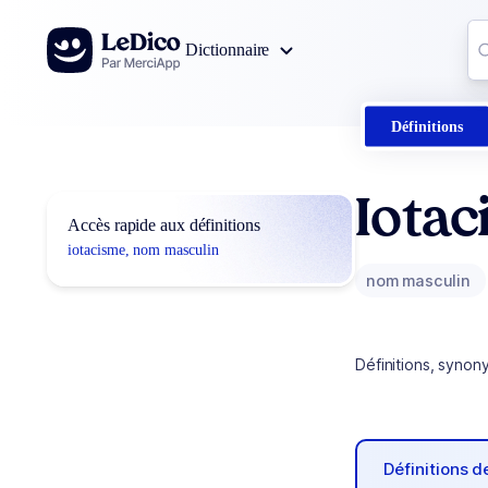
Aller au contenu
Co
Dictionnaire
0
r
Définitions
Iota
Accès rapide aux définitions
iotacisme, nom masculin
nom masculin
Définitions, synon
Définitions 