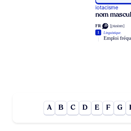
iotacisme
nom mascul
FR
[jɔtasism]
1
Linguistique.
Emploi fréqu
A
B
C
D
E
F
G