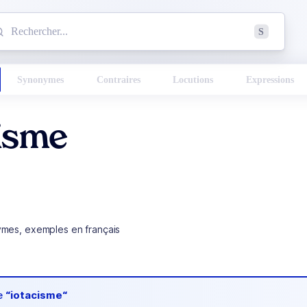
mmencez à chercher un mot dans le dictionnaire :
S
esults found.
Synonymes
Contraires
Locutions
Expressions
cisme
ymes, exemples en français
de
“iotacisme“