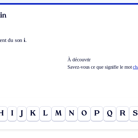
in
ent du son
i
.
À découvrir
Savez-vous ce que signifie le mot
ch
H
I
J
K
L
M
N
O
P
Q
R
S