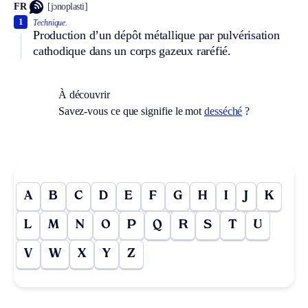
FR
[jɔnoplasti]
1
Technique.
Production d’un dépôt métallique par pulvérisation
cathodique dans un corps gazeux raréfié.
À découvrir
Savez-vous ce que signifie le mot
desséché
?
A
B
C
D
E
F
G
H
I
J
K
L
M
N
O
P
Q
R
S
T
U
V
W
X
Y
Z