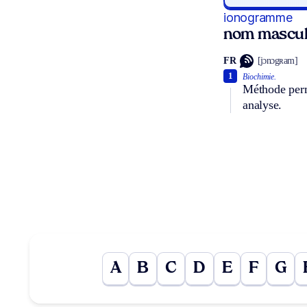
ionogramme
nom mascul
FR
[jɔnɔgʀam]
1
Biochimie.
Méthode perme
analyse.
A
B
C
D
E
F
G