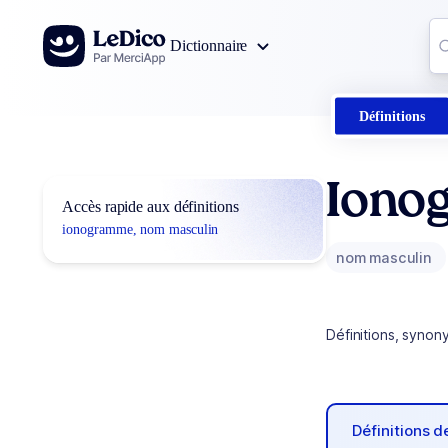
Aller au contenu
Co
Dictionnaire
0
r
Définitions
Iono
Accès rapide aux définitions
ionogramme, nom masculin
nom masculin
Définitions, synon
Définitions 