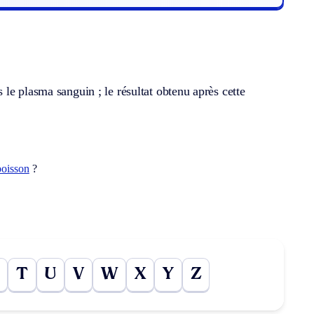
le plasma sanguin ; le résultat obtenu après cette
poisson
?
T
U
V
W
X
Y
Z