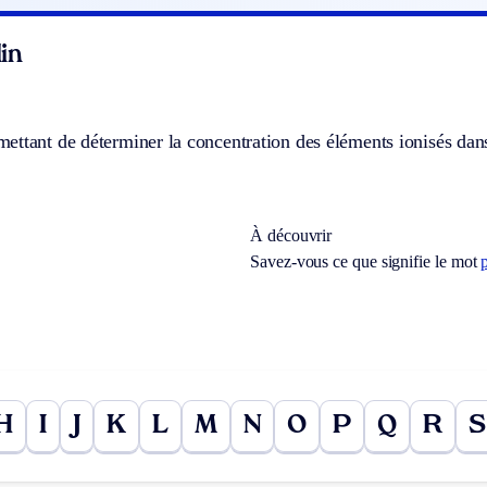
in
ttant de déterminer la concentration des éléments ionisés dans 
À découvrir
Savez-vous ce que signifie le mot
H
I
J
K
L
M
N
O
P
Q
R
S