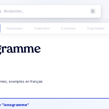
mmencez à chercher un mot dans le dictionnaire :
S
esults found.
Synonymes
Contraires
Locutions
Expressions
gramme
ymes, exemples en français
de
“ionogramme“