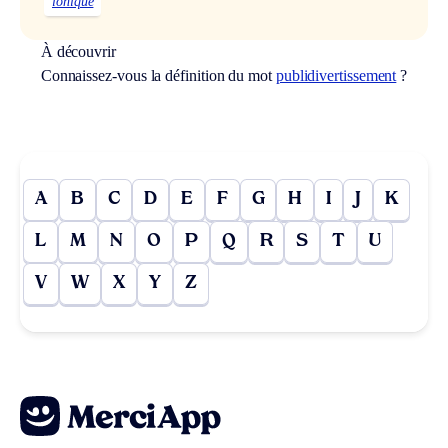
ionique
À découvrir
Connaissez-vous la définition du mot
publidivertissement
?
A
B
C
D
E
F
G
H
I
J
K
L
M
N
O
P
Q
R
S
T
U
V
W
X
Y
Z