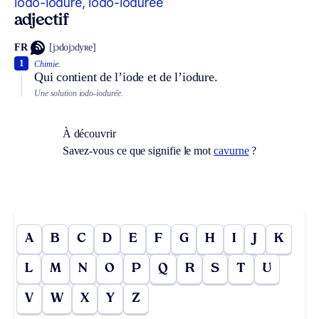
iodo-ioduré, iodo-iodurée
adjectif
FR
[jɔdojɔdyʀe]
1
Chimie.
Qui contient de l’iode et de l’iodure.
Une solution iodo-iodurée.
À découvrir
Savez-vous ce que signifie le mot
cavurne
?
A
B
C
D
E
F
G
H
I
J
K
L
M
N
O
P
Q
R
S
T
U
V
W
X
Y
Z