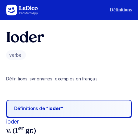
Aller au contenu
Définitions
Ioder
verbe
Définitions, synonymes, exemples en français
Définitions de
“ioder“
ioder
er
v. (1
gr.)