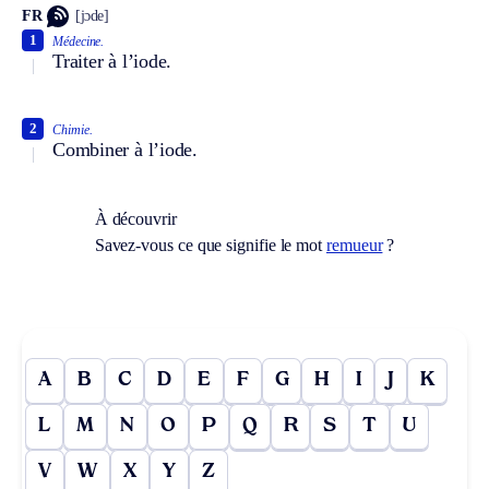
FR
[jɔde]
1
Médecine.
Traiter à l’iode.
2
Chimie.
Combiner à l’iode.
À découvrir
Savez-vous ce que signifie le mot
remueur
?
A
B
C
D
E
F
G
H
I
J
K
L
M
N
O
P
Q
R
S
T
U
V
W
X
Y
Z