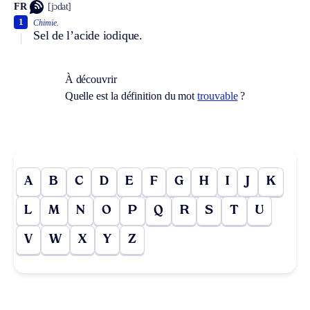
FR
[jɔdat]
1
Chimie.
Sel de l’acide iodique.
À découvrir
Quelle est la définition du mot
trouvable
?
A
B
C
D
E
F
G
H
I
J
K
L
M
N
O
P
Q
R
S
T
U
V
W
X
Y
Z