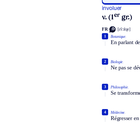
involuer
er
v. (1
gr.)
FR
[ɛ̃vɔlɥe]
1
Botanique.
En parlant des
2
Biologie.
Ne pas se dév
3
Philosophie.
Se transforme
4
Médecine.
Régresser en 