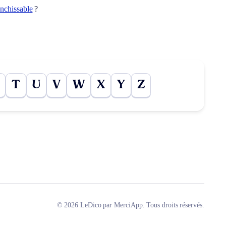
anchissable
?
T
U
V
W
X
Y
Z
© 2026 LeDico par MerciApp. Tous droits réservés.