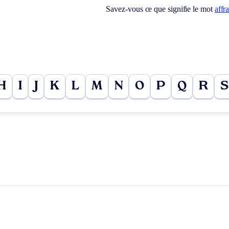
Savez-vous ce que signifie le mot
affr
H
I
J
K
L
M
N
O
P
Q
R
S