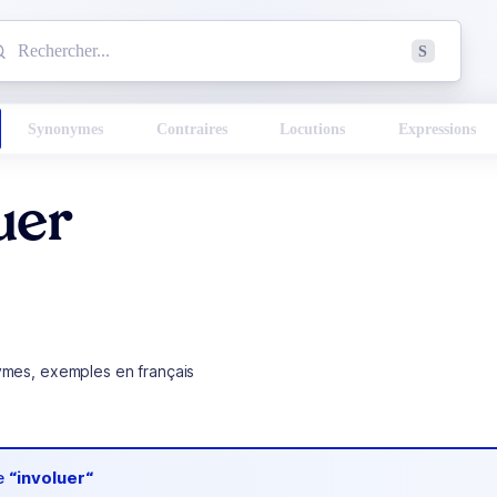
mmencez à chercher un mot dans le dictionnaire :
S
esults found.
Synonymes
Contraires
Locutions
Expressions
uer
ymes, exemples en français
de
“involuer“