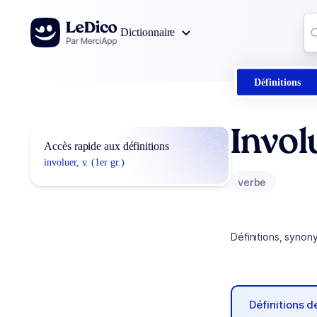
Aller au contenu
Co
Dictionnaire
0
r
Définitions
Invol
Accès rapide aux définitions
involuer, v. (1er gr.)
verbe
Définitions, synon
Définitions 