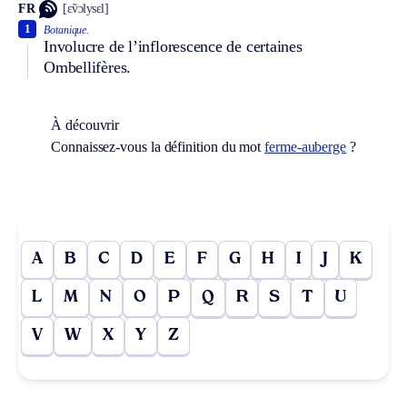
FR
[ɛ̃vɔlysɛl]
1
Botanique.
Involucre de l’inflorescence de certaines
Ombellifères.
À découvrir
Connaissez-vous la définition du mot
ferme-auberge
?
A
B
C
D
E
F
G
H
I
J
K
L
M
N
O
P
Q
R
S
T
U
V
W
X
Y
Z