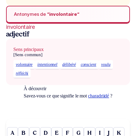
Antonymes de
“involontaire“
involontaire
adjectif
Sens principaux
[Sens commun]
volontaire
intentionnel
délibéré
conscient
voulu
réfléchi
À découvrir
Savez-vous ce que signifie le mot
charadriidé
?
A
B
C
D
E
F
G
H
I
J
K