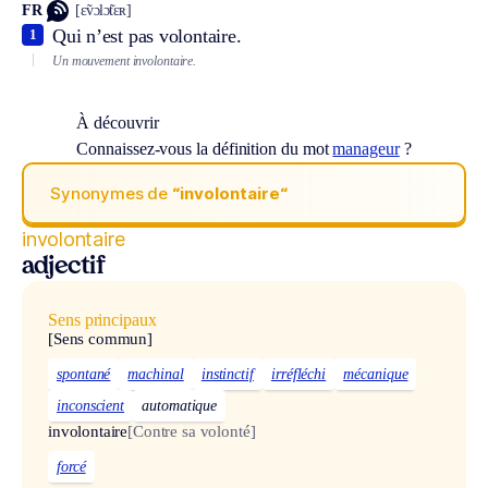
FR
[ɛ̃vɔlɔ̃tɛʀ]
Qui n’est pas volontaire.
1
Un mouvement involontaire.
À découvrir
Connaissez-vous la définition du mot
manageur
?
Synonymes de
“involontaire“
involontaire
adjectif
Sens principaux
[Sens commun]
spontané
machinal
instinctif
irréfléchi
mécanique
inconscient
automatique
involontaire
[Contre sa volonté]
forcé