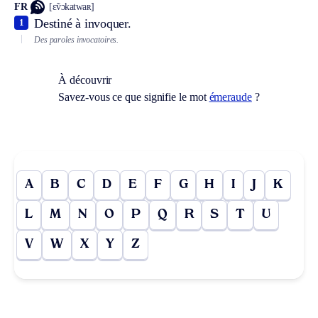
FR
[ɛ̃vɔkatwaʀ]
Destiné à invoquer.
1
Des paroles invocatoires.
À découvrir
Savez-vous ce que signifie le mot
émeraude
?
A
B
C
D
E
F
G
H
I
J
K
L
M
N
O
P
Q
R
S
T
U
V
W
X
Y
Z