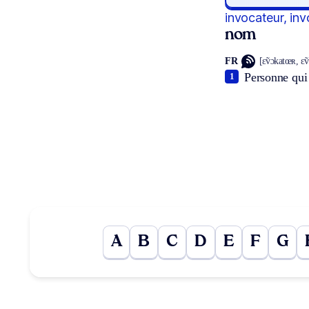
invocateur, inv
nom
FR
[ɛ̃vɔkatœʀ, ɛ̃
Personne qui
1
A
B
C
D
E
F
G