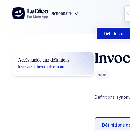
Aller au contenu
Co
Dictionnaire
0
r
Définitions
Invoc
Accès rapide aux définitions
invocateur, invocatrice, nom
nom
Définitions, synon
Définitions 