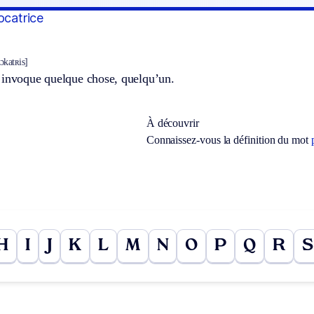
ocatrice
vɔkatʀis]
 invoque quelque chose, quelqu’un.
À découvrir
Connaissez-vous la définition du mot
H
I
J
K
L
M
N
O
P
Q
R
S