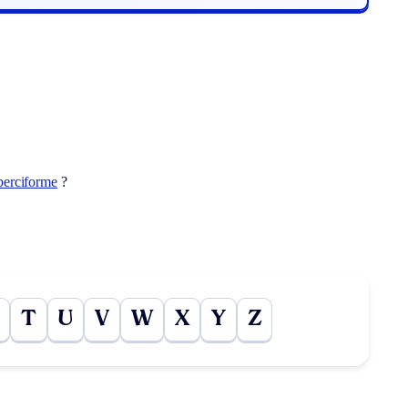
perciforme
?
T
U
V
W
X
Y
Z