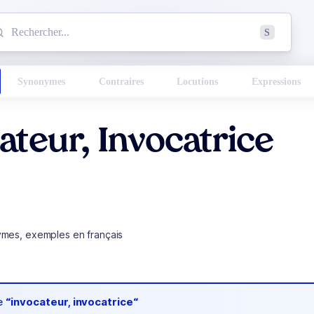
mmencez à chercher un mot dans le dictionnaire :
S
esults found.
Synonymes
Contraires
Locutions
Expressions
ateur, Invocatrice
ymes, exemples en français
de
“invocateur, invocatrice“