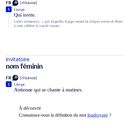
FR
[ɛ̃vitatwaʀ]
1
Liturgie.
Qui invite.
Lettres invitatoires,
→ par lesquelles le pape invitait les évêques voisins de Rome
à venir célébrer le concile romain.
invitatoire
nom féminin
FR
[ɛ̃vitatwaʀ]
1
Liturgie.
Antienne qui se chante à matines.
À découvrir
Connaissez-vous la définition du mot
foudroyage
?