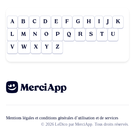
A
B
C
D
E
F
G
H
I
J
K
L
M
N
O
P
Q
R
S
T
U
V
W
X
Y
Z
Mentions légales et conditions générales d’utilisation et de services
© 2026 LeDico par MerciApp. Tous droits réservés.