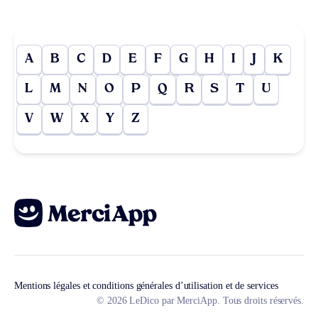
A
B
C
D
E
F
G
H
I
J
K
L
M
N
O
P
Q
R
S
T
U
V
W
X
Y
Z
Mentions légales et conditions générales d’utilisation et de services
© 2026 LeDico par MerciApp. Tous droits réservés.