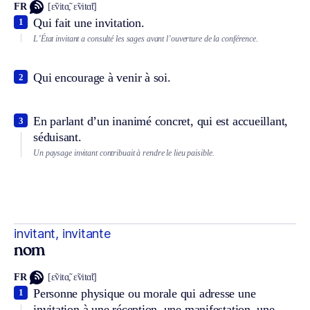
FR
[ɛ̃vitɑ̃, ɛ̃vitɑ̃t]
Qui fait une invitation.
1
L’État invitant a consulté les sages avant l’ouverture de la conférence.
Qui encourage à venir à soi.
2
En parlant d’un inanimé concret, qui est accueillant,
3
séduisant.
Un paysage invitant contribuait à rendre le lieu paisible.
invitant, invitante
nom
FR
[ɛ̃vitɑ̃, ɛ̃vitɑ̃t]
Personne physique ou morale qui adresse une
1
invitation à une réception, une manifestation, une