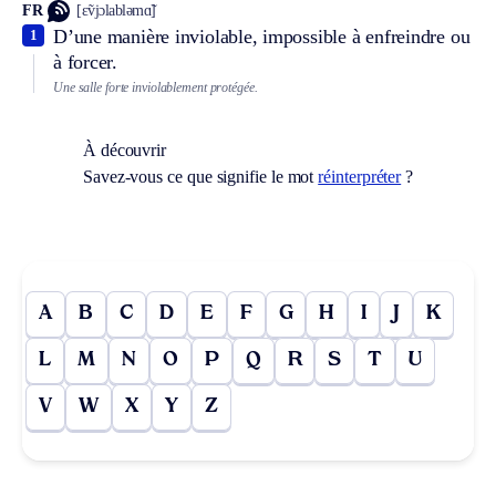
FR
[ɛ̃vjɔlabləmɑ̃]
D’une manière inviolable, impossible à enfreindre ou
1
à forcer.
Une salle forte inviolablement protégée.
À découvrir
Savez-vous ce que signifie le mot
réinterpréter
?
A
B
C
D
E
F
G
H
I
J
K
L
M
N
O
P
Q
R
S
T
U
V
W
X
Y
Z