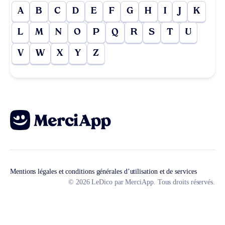
A
B
C
D
E
F
G
H
I
J
K
L
M
N
O
P
Q
R
S
T
U
V
W
X
Y
Z
Mentions légales et conditions générales d’utilisation et de services
© 2026 LeDico par MerciApp. Tous droits réservés.