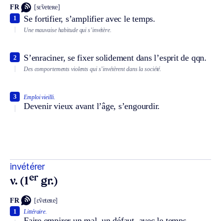
FR
[sɛ̃veteʀe]
Se fortifier, s’amplifier avec le temps.
1
Une mauvaise habitude qui s’invétère.
S’enraciner, se fixer solidement dans l’esprit de qqn.
2
Des comportements violents qui s’invétèrent dans la société.
3
Emploi vieilli.
Devenir vieux avant l’âge, s’engourdir.
invétérer
er
v. (1
gr.)
FR
[ɛ̃veteʀe]
1
Littéraire.
Faire empirer un mal, un défaut, avec le temps.