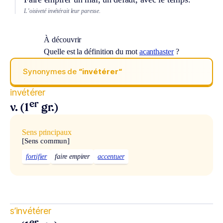
L’oisiveté invétérait leur paresse.
À découvrir
Quelle est la définition du mot
acanthaster
?
Synonymes de
“invétérer“
invétérer
er
v. (1
gr.)
Sens principaux
[Sens commun]
fortifier
faire empirer
accentuer
s’invétérer
er