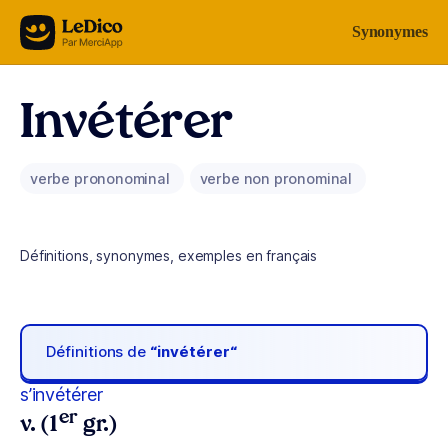
Aller au contenu
Synonymes
Invétérer
verbe prononominal
verbe non pronominal
Définitions, synonymes, exemples en français
Définitions de
“invétérer“
s’invétérer
er
v. (1
gr.)