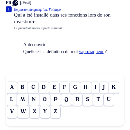
FR
[ɛ̃vɛsti]
1
En parlant de quelqu’un.
Politique.
Qui a été installé dans ses fonctions lors de son
investiture.
Le président investi a prêté serment.
À découvrir
Quelle est la définition du mot
vapocraqueur
?
A
B
C
D
E
F
G
H
I
J
K
L
M
N
O
P
Q
R
S
T
U
V
W
X
Y
Z