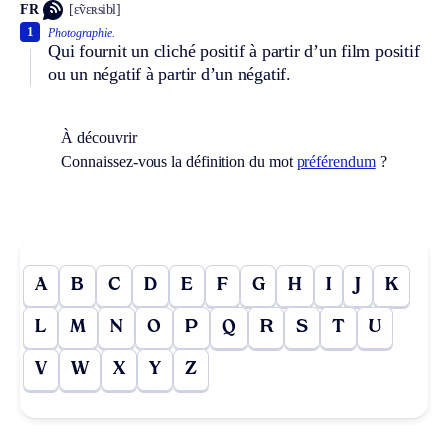
FR
[ɛ̃vɛʀsibl]
1
Photographie.
Qui fournit un cliché positif à partir d’un film positif
ou un négatif à partir d’un négatif.
À découvrir
Connaissez-vous la définition du mot
préférendum
?
A
B
C
D
E
F
G
H
I
J
K
L
M
N
O
P
Q
R
S
T
U
V
W
X
Y
Z