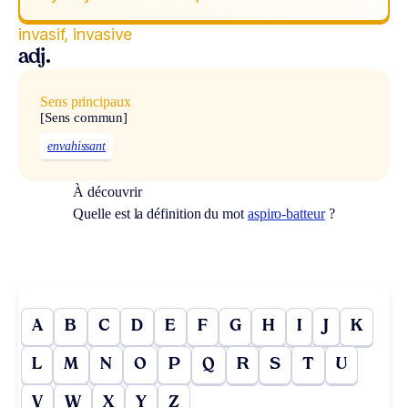
invasif, invasive
adj.
Sens principaux
[Sens commun]
envahissant
À découvrir
Quelle est la définition du mot
aspiro-batteur
?
A
B
C
D
E
F
G
H
I
J
K
L
M
N
O
P
Q
R
S
T
U
V
W
X
Y
Z