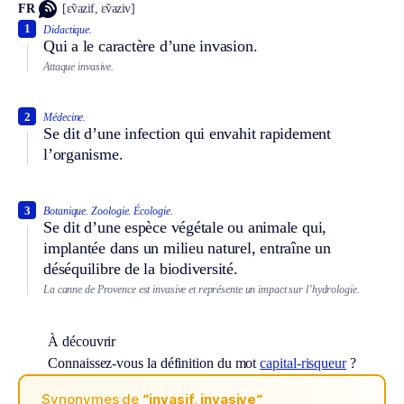
FR
[ɛ̃vazif, ɛ̃vaziv]
1
Didactique.
Qui a le caractère d’une invasion.
Attaque invasive.
2
Médecine.
Se dit d’une infection qui envahit rapidement
l’organisme.
3
Botanique.
Zoologie.
Écologie.
Se dit d’une espèce végétale ou animale qui,
implantée dans un milieu naturel, entraîne un
déséquilibre de la biodiversité.
La canne de Provence est invasive et représente un impact sur l’hydrologie.
À découvrir
Connaissez-vous la définition du mot
capital-risqueur
?
Synonymes de
“invasif, invasive“