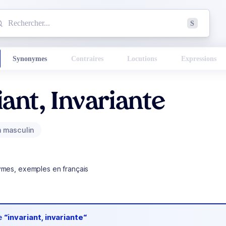
mmencez à chercher un mot dans le dictionnaire :
S
esults found.
Synonymes
Contraires
Locutions
Expressions
iant, Invariante
 masculin
ymes, exemples en français
de
“invariant, invariante“