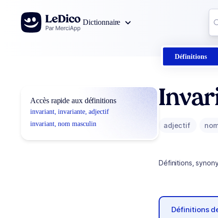
Aller au contenu
Co
Dictionnaire
0
r
Définitions
Invar
Accès rapide aux définitions
invariant, invariante, adjectif
invariant, nom masculin
adjectif
nom
Définitions, synon
Définitions 