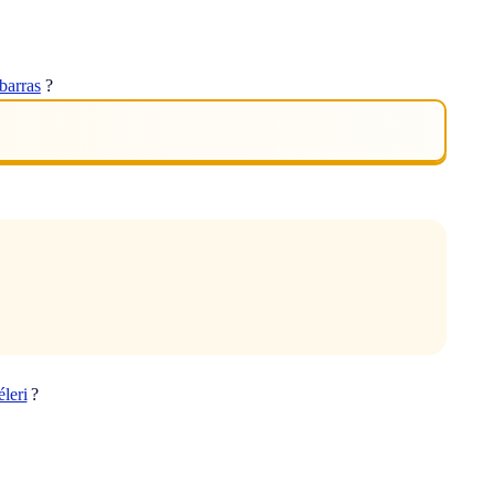
barras
?
éleri
?