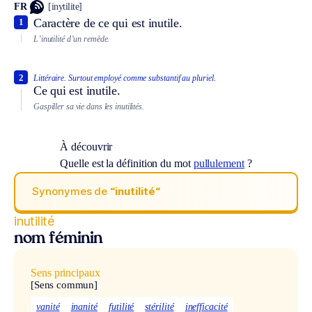
FR
[inytilite]
Caractère de ce qui est inutile.
1
L’inutilité d’un remède.
2
Littéraire.
Surtout employé comme substantif au pluriel.
Ce qui est inutile.
Gaspiller sa vie dans les inutilités.
À découvrir
Quelle est la définition du mot
pullulement
?
Synonymes de
“inutilité“
inutilité
nom féminin
Sens principaux
[Sens commun]
vanité
inanité
futilité
stérilité
inefficacité