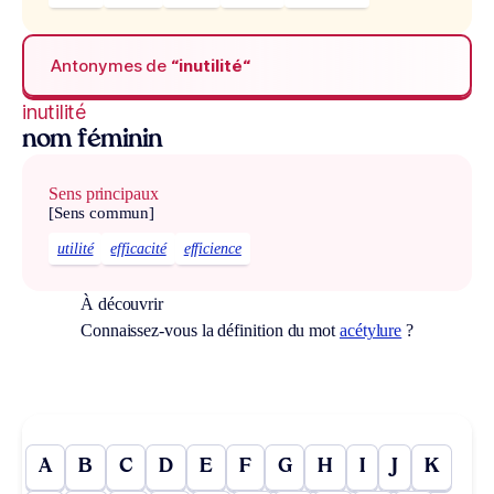
Antonymes de
“inutilité“
inutilité
nom féminin
Sens principaux
[Sens commun]
utilité
efficacité
efficience
À découvrir
Connaissez-vous la définition du mot
acétylure
?
A
B
C
D
E
F
G
H
I
J
K