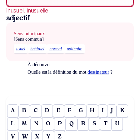
inusuel, inusuelle
adjectif
Sens principaux
[Sens commun]
usuel
habituel
normal
ordinaire
À découvrir
Quelle est la définition du mot
dessinateur
?
A
B
C
D
E
F
G
H
I
J
K
L
M
N
O
P
Q
R
S
T
U
V
W
X
Y
Z