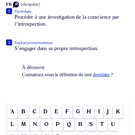
FR
[ɛ̃tʀɔspɛkte]
1
Psychologie.
Procéder à une investigation de la conscience par
l’introspection.
2
Employé pronominalement.
S’engager dans sa propre introspection.
À découvrir
Connaissez-vous la définition du mot
deepfake
?
A
B
C
D
E
F
G
H
I
J
K
L
M
N
O
P
Q
R
S
T
U