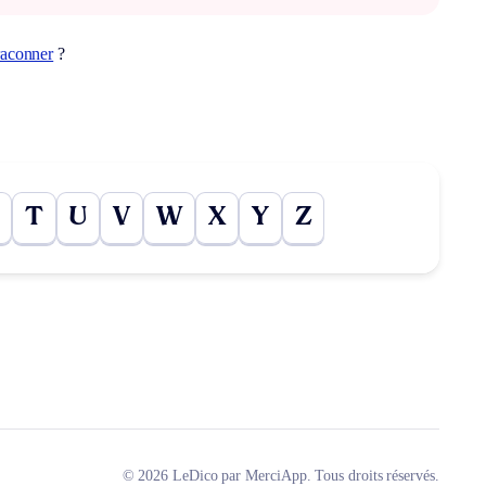
raconner
?
T
U
V
W
X
Y
Z
© 2026 LeDico par MerciApp. Tous droits réservés.