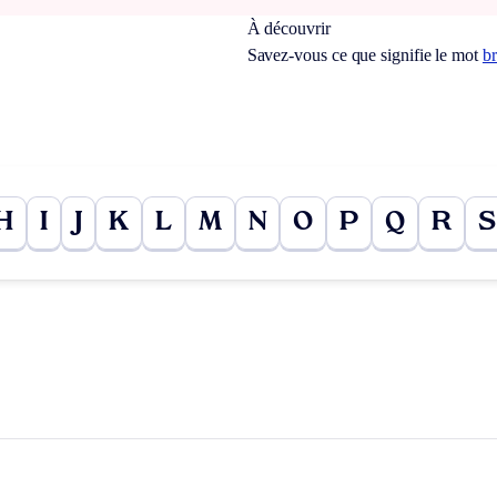
À découvrir
Savez-vous ce que signifie le mot
b
H
I
J
K
L
M
N
O
P
Q
R
S