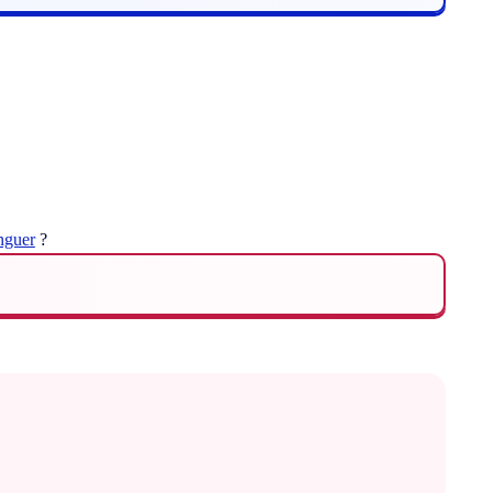
inguer
?