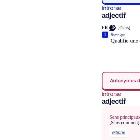
introrse
adjectif
FR
[ɛ̃tʀɔʀs]
1
Botanique.
Qualifie une 
Antonymes 
introrse
adjectif
Sens principau
[Sens commun]
extrorse