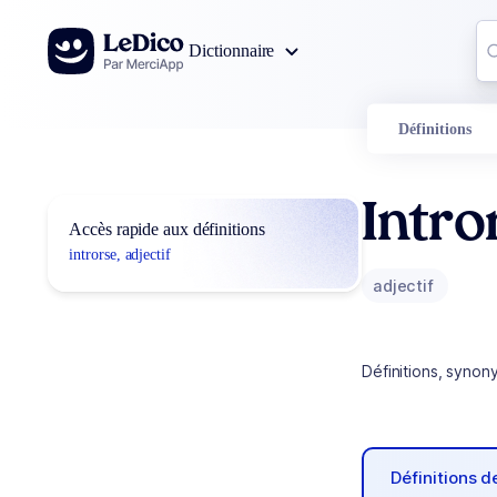
Aller au contenu
Co
Dictionnaire
0
r
Définitions
Intro
Accès rapide aux définitions
introrse, adjectif
adjectif
Définitions, synon
Définitions 