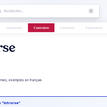
mmencez à chercher un mot dans le dictionnaire :
S
esults found.
Synonymes
Contraires
Locutions
Expressions
rse
ymes, exemples en français
de
“introrse“