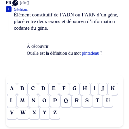
FR
[ɛ̃tʀɔ̃]
1
Génétique.
Élément constitutif de l’ADN ou l’ARN d’un gène,
placé entre deux exons et dépourvu d’information
codante du gène.
À découvrir
Quelle est la définition du mot
pintadeau
?
A
B
C
D
E
F
G
H
I
J
K
L
M
N
O
P
Q
R
S
T
U
V
W
X
Y
Z