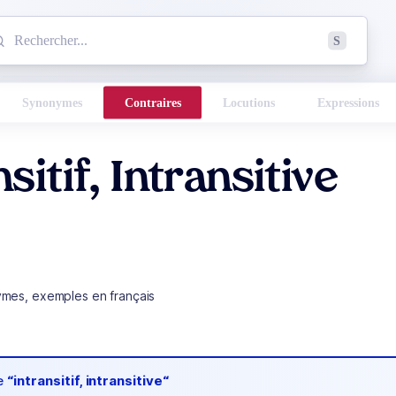
mmencez à chercher un mot dans le dictionnaire :
S
esults found.
Synonymes
Contraires
Locutions
Expressions
sitif, Intransitive
ymes, exemples en français
de
“intransitif, intransitive“