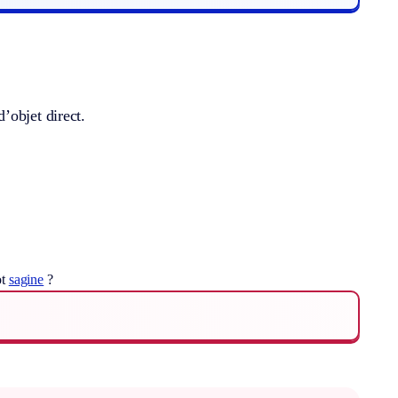
’objet direct.
ot
sagine
?