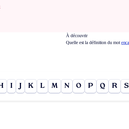
x
À découvrir
Quelle est la définition du mot
enca
H
I
J
K
L
M
N
O
P
Q
R
S