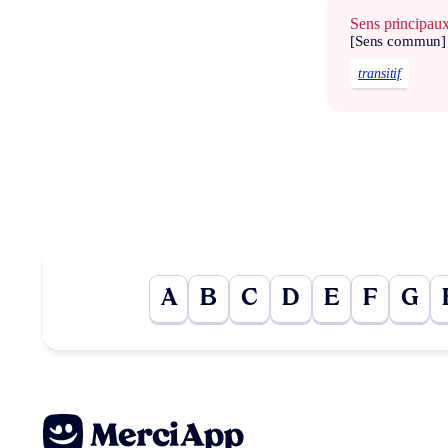
Sens principau
[Sens commun]
transitif
A
B
C
D
E
F
G