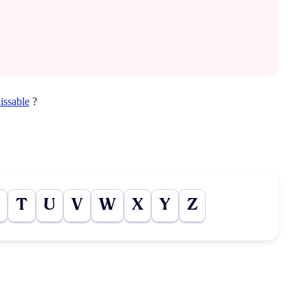
issable
?
T
U
V
W
X
Y
Z