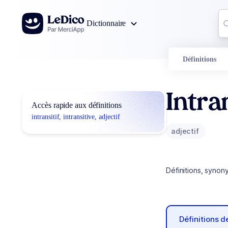
Aller au contenu
Co
Dictionnaire
0
r
Définitions
Intran
Accès rapide aux définitions
intransitif, intransitive, adjectif
adjectif
Définitions, synon
Définitions 