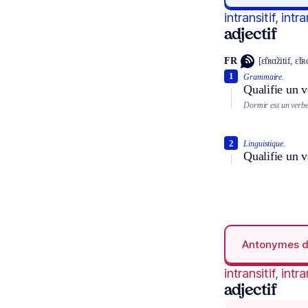
intransitif, intr
adjectif
FR
[ɛ̃tʀɑ̃zitif, ɛ̃tʀ
1
Grammaire.
Qualifie un v
Dormir est un verbe 
2
Linguistique.
Qualifie un v
Antonymes 
intransitif, intr
adjectif