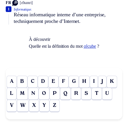
FR
[ɛ̃tʀanɛt]
1
Informatique.
Réseau informatique interne d’une entreprise,
techniquement proche d’Internet.
À découvrir
Quelle est la définition du mot
cécube
?
A
B
C
D
E
F
G
H
I
J
K
L
M
N
O
P
Q
R
S
T
U
V
W
X
Y
Z