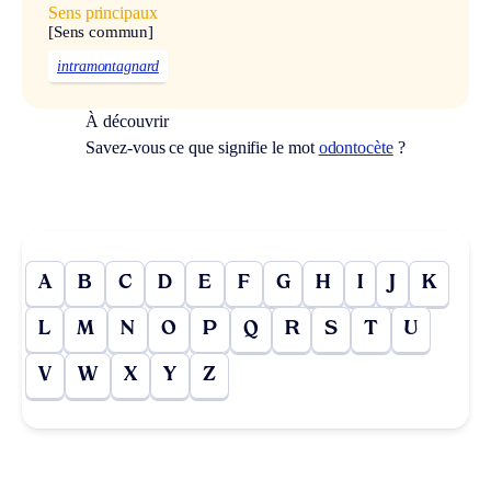
Sens principaux
[Sens commun]
intramontagnard
À découvrir
Savez-vous ce que signifie le mot
odontocète
?
A
B
C
D
E
F
G
H
I
J
K
L
M
N
O
P
Q
R
S
T
U
V
W
X
Y
Z