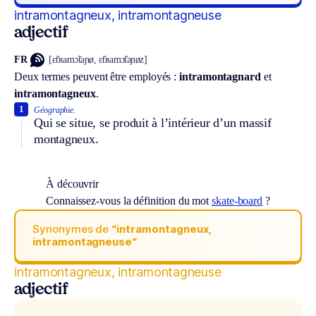
intramontagneux, intramontagneuse
adjectif
FR
[ɛ̃tʀamɔ̃taɲø, ɛ̃tʀamɔ̃taɲøz]
Deux termes peuvent être employés :
intramontagnard
et
intramontagneux
.
1
Géographie.
Qui se situe, se produit à l’intérieur d’un massif
montagneux.
À découvrir
Connaissez-vous la définition du mot
skate-board
?
Synonymes de
“intramontagneux,
intramontagneuse“
intramontagneux, intramontagneuse
adjectif