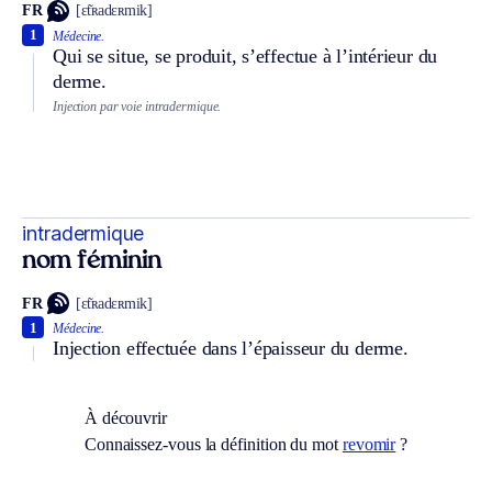
FR
[ɛ̃tʀadɛʀmik]
1
Médecine.
Qui se situe, se produit, s’effectue à l’intérieur du
derme.
Injection par voie intradermique.
intradermique
nom féminin
FR
[ɛ̃tʀadɛʀmik]
1
Médecine.
Injection effectuée dans l’épaisseur du derme.
À découvrir
Connaissez-vous la définition du mot
revomir
?