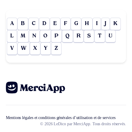
A
B
C
D
E
F
G
H
I
J
K
L
M
N
O
P
Q
R
S
T
U
V
W
X
Y
Z
Mentions légales et conditions générales d’utilisation et de services
© 2026 LeDico par MerciApp. Tous droits réservés.