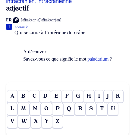
intracrânien, intracrânienne
adjectif
FR
[ɛ̃tʀakʀɑnjɛ̃, ɛ̃tʀakʀɑnjɛn]
1
Anatomie.
Qui se situe à l’intérieur du crâne.
À découvrir
Savez-vous ce que signifie le mot
paludarium
?
A
B
C
D
E
F
G
H
I
J
K
L
M
N
O
P
Q
R
S
T
U
V
W
X
Y
Z