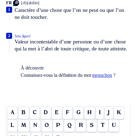
FR
[ɛ̃tuʃabilite]
Caractère d’une chose que l’on ne peut ou que l’on
1
ne doit toucher.
2
Sens figuré.
Valeur incontestable d’une personne ou d’une chose
qui la met à l’abri de toute critique, de toute atteinte.
À découvrir
Connaissez-vous la définition du mot
menuchon
?
A
B
C
D
E
F
G
H
I
J
K
L
M
N
O
P
Q
R
S
T
U