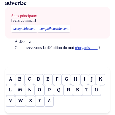
adverbe
Sens principaux
[Sens commun]
acceptablement
compréhensiblement
À découvrir
Connaissez-vous la définition du mot
réorganisation
?
A
B
C
D
E
F
G
H
I
J
K
L
M
N
O
P
Q
R
S
T
U
V
W
X
Y
Z