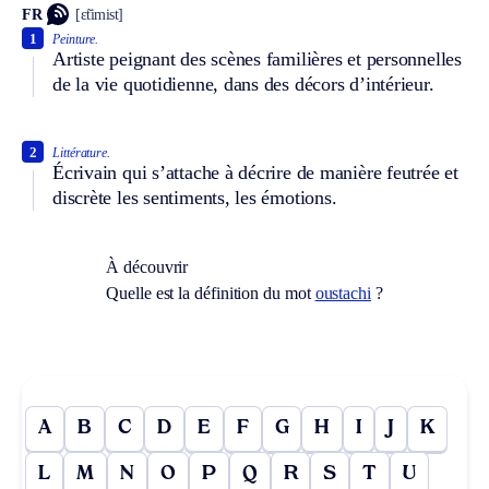
FR
[ɛ̃timist]
1
Peinture.
Artiste peignant des scènes familières et personnelles
de la vie quotidienne, dans des décors d’intérieur.
2
Littérature.
Écrivain qui s’attache à décrire de manière feutrée et
discrète les sentiments, les émotions.
À découvrir
Quelle est la définition du mot
oustachi
?
A
B
C
D
E
F
G
H
I
J
K
L
M
N
O
P
Q
R
S
T
U