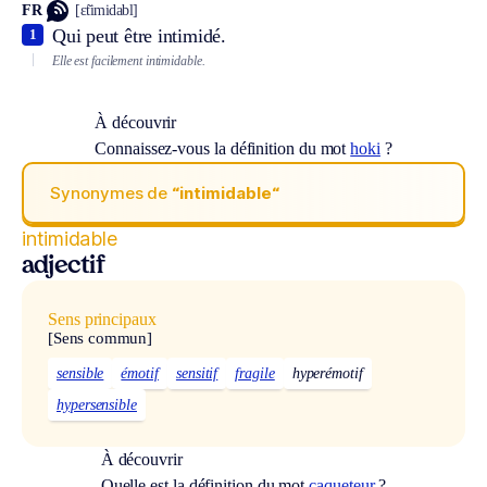
FR
[ɛ̃timidabl]
Qui peut être intimidé.
1
Elle est facilement intimidable.
À découvrir
Connaissez-vous la définition du mot
hoki
?
Synonymes de
“intimidable“
intimidable
adjectif
Sens principaux
[Sens commun]
sensible
émotif
sensitif
fragile
hyperémotif
hypersensible
À découvrir
Quelle est la définition du mot
caqueteur
?