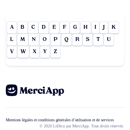
A
B
C
D
E
F
G
H
I
J
K
L
M
N
O
P
Q
R
S
T
U
V
W
X
Y
Z
Mentions légales et conditions générales d’utilisation et de services
© 2026 LeDico par MerciApp. Tous droits réservés.