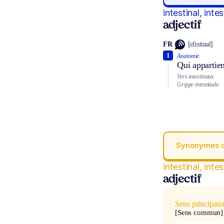
intestinal, intes
adjectif
FR
[ɛ̃tɛstinal]
1
Anatomie.
Qui appartien
Vers intestinaux.
Grippe intestinale.
Synonymes 
intestinal, intes
adjectif
Sens principau
[Sens commun]