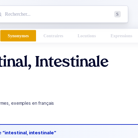
mmencez à chercher un mot dans le dictionnaire :
S
esults found.
Synonymes
Contraires
Locutions
Expressions
tinal, Intestinale
ymes, exemples en français
de
“intestinal, intestinale“