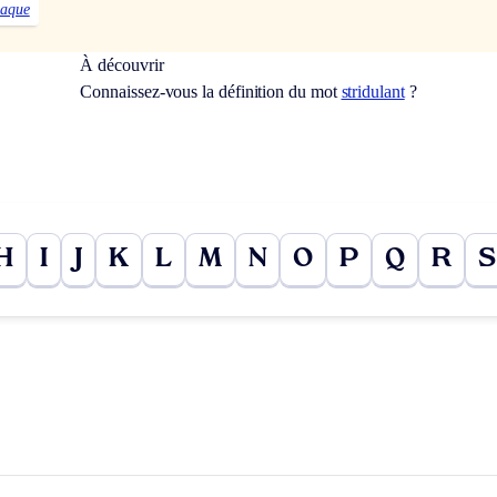
iaque
À découvrir
Connaissez-vous la définition du mot
stridulant
?
H
I
J
K
L
M
N
O
P
Q
R
S