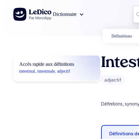
Aller au contenu
Co
Dictionnaire
0
r
Définitions
Intes
Accès rapide aux définitions
intestinal, intestinale, adjectif
adjectif
Définitions, synon
Définitions 