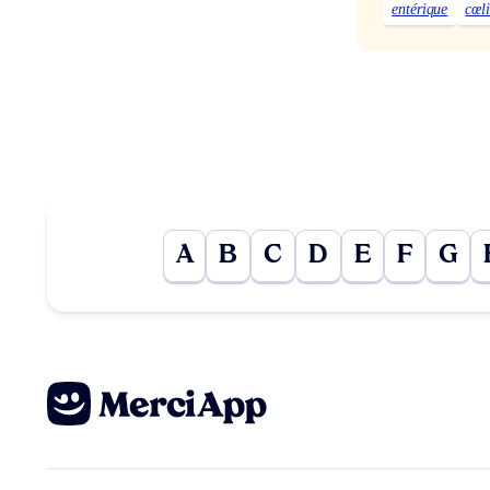
entérique
cœl
A
B
C
D
E
F
G