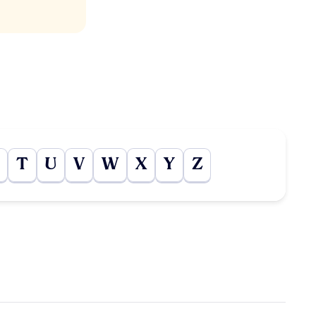
T
U
V
W
X
Y
Z