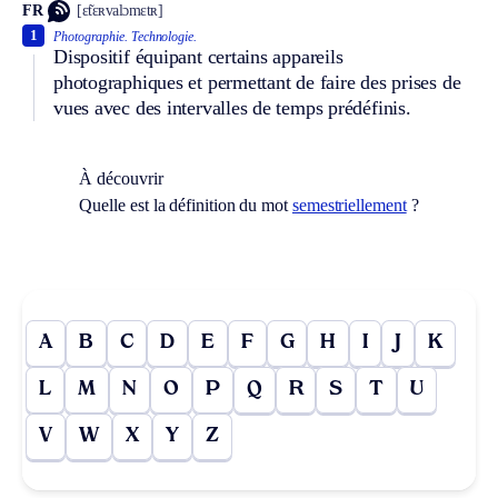
FR
[ɛ̃tɛʀvalɔmɛtʀ]
1
Photographie.
Technologie.
Dispositif équipant certains appareils
photographiques et permettant de faire des prises de
vues avec des intervalles de temps prédéfinis.
À découvrir
Quelle est la définition du mot
semestriellement
?
A
B
C
D
E
F
G
H
I
J
K
L
M
N
O
P
Q
R
S
T
U
V
W
X
Y
Z