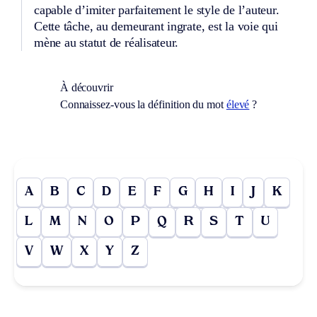
capable d’imiter parfaitement le style de l’auteur.
Cette tâche, au demeurant ingrate, est la voie qui
mène au statut de réalisateur.
À découvrir
Connaissez-vous la définition du mot
élevé
?
A
B
C
D
E
F
G
H
I
J
K
L
M
N
O
P
Q
R
S
T
U
V
W
X
Y
Z