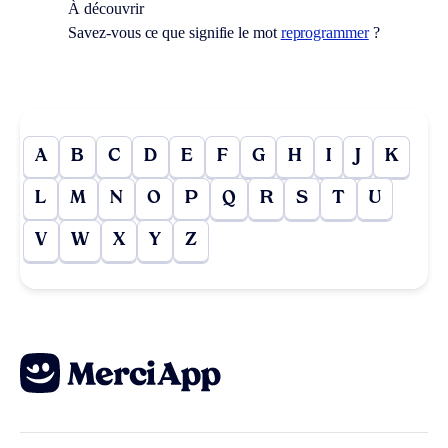
À découvrir
Savez-vous ce que signifie le mot
reprogrammer
?
A
B
C
D
E
F
G
H
I
J
K
L
M
N
O
P
Q
R
S
T
U
V
W
X
Y
Z