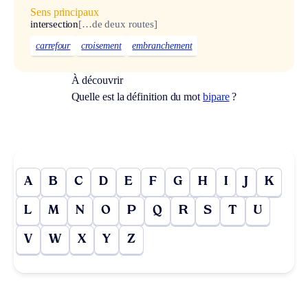
Sens principaux
intersection
[…de deux routes]
carrefour
croisement
embranchement
À découvrir
Quelle est la définition du mot
bipare
?
A
B
C
D
E
F
G
H
I
J
K
L
M
N
O
P
Q
R
S
T
U
V
W
X
Y
Z