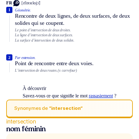
FR
[ɛ̃tɛʀsɛksjɔ̃]
1
Géométrie.
Rencontre de deux lignes, de deux surfaces, de deux
solides qui se coupent.
Le point d’intersection de deux droites.
La ligne d’intersection de deux surfaces.
La surface d’intersection de deux solides.
2
Par extension.
Point de rencontre entre deux voies.
L’intersection de deux routes.
(v. carrefour)
À découvrir
Savez-vous ce que signifie le mot
rassasiement
?
Synonymes de
“intersection“
intersection
nom féminin