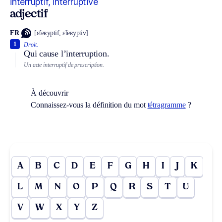
interruptif, interruptive
adjectif
FR
[ɛ̃teʀyptif, ɛ̃teʀyptiv]
1
Droit.
Qui cause l’interruption.
Un acte interruptif de prescription.
À découvrir
Connaissez-vous la définition du mot
tétragramme
?
A
B
C
D
E
F
G
H
I
J
K
L
M
N
O
P
Q
R
S
T
U
V
W
X
Y
Z