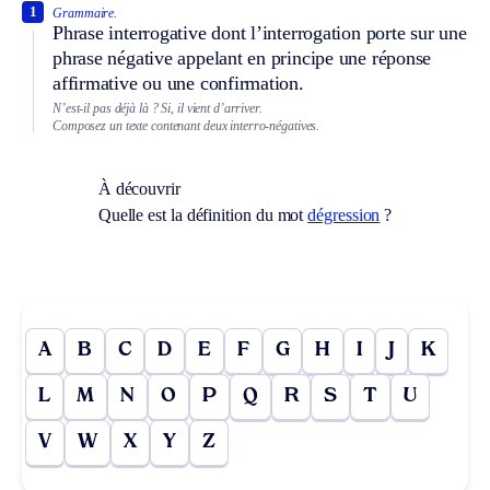
1
Grammaire.
Phrase interrogative dont l’interrogation porte sur une
phrase négative appelant en principe une réponse
affirmative ou une confirmation.
N’est-il pas déjà là ? Si, il vient d’arriver.
Composez un texte contenant deux interro-négatives.
À découvrir
Quelle est la définition du mot
dégression
?
A
B
C
D
E
F
G
H
I
J
K
L
M
N
O
P
Q
R
S
T
U
V
W
X
Y
Z