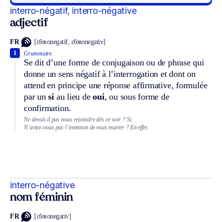
interro-négatif, interro-négative
adjectif
FR
[ɛ̃teʀonegatif, ɛ̃teʀonegativ]
1
Grammaire.
Se dit d’une forme de conjugaison ou de phrase qui
donne un sens négatif à l’interrogation et dont on
attend en principe une réponse affirmative, formulée
par un
si
au lieu de
oui
, ou sous forme de
confirmation.
Ne devait-il pas nous rejoindre dès ce soir ? Si.
N’aviez-vous pas l’intention de vous marier ? En effet.
interro-négative
nom féminin
FR
[ɛ̃teʀonegativ]