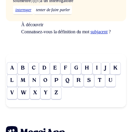
soumettre
(qqn)
à un interrogatoire
interroger
tenter de faire parler
À découvrir
Connaissez-vous la définition du mot
subjacent
?
A
B
C
D
E
F
G
H
I
J
K
L
M
N
O
P
Q
R
S
T
U
V
W
X
Y
Z